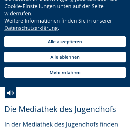
Cookie-Einstellungen unten auf der Seite
widerrufen.
Weitere Informationen finden Sie in unserer
Datenschutzerklärung
.
Alle akzeptieren
Alle ablehnen
Mehr erfahren
Zur
Aktiviere
Ein
Die Mediathek des Jugendhofs
Leichten
Audio-
Video
Sprache
Unterstützung.
in
In der Mediathek des Jugendhofs finden
wechseln.
Deutscher