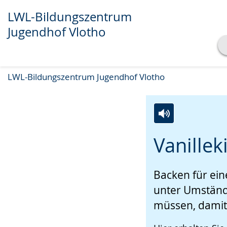
LWL-Bildungszentrum
Jugendhof Vlotho
Transkript anzeigen
LWL-Bildungszentrum Jugendhof Vlotho
Abspielen
Pausieren
Zur
Aktiviere
Ein
Vanilleki
Leichten
Audio-
Video
Sprache
Unterstützung.
in
Backen für ei
wechseln.
Deutscher
Gebärdensprach
unter Umständ
wird
müssen, damit 
angezeigt.