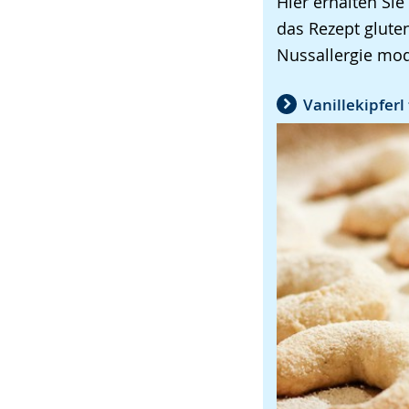
Hier erhalten Sie
das Rezept glute
Nussallergie mod
Vanillekipferl