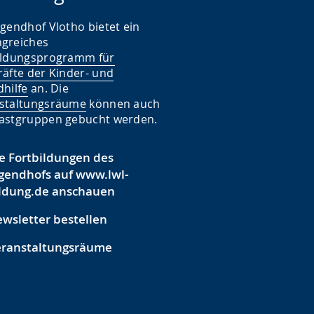
ugendhof Vlotho bietet ein
greiches
ildungsprogramm für
räfte der Kinder- und
hilfe
an. Die
staltungsräume
können auch
astgruppen gebucht werden.
e Fortbildungen des
gendhofs auf www.lwl-
ldung.de anschauen
wsletter bestellen
eranstaltungsräume