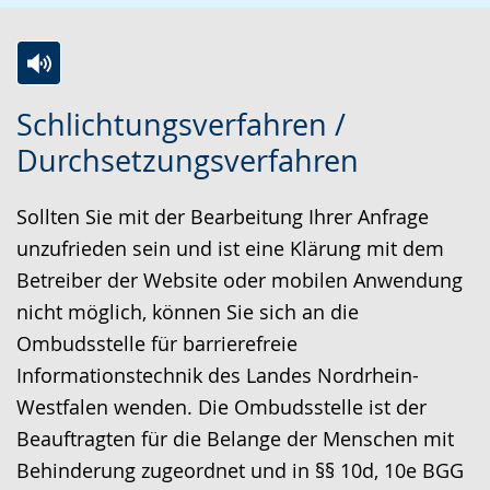
Z
A
E
Schlichtungsverfahren /
u
k
i
Durchsetzungsverfahren
r
t
n
L
i
V
Sollten Sie mit der Bearbeitung Ihrer Anfrage
e
v
i
unzufrieden sein und ist eine Klärung mit dem
i
i
d
Betreiber der Website oder mobilen Anwendung
c
e
e
nicht möglich, können Sie sich an die
h
r
o
Ombudsstelle für barrierefreie
t
e
i
Informationstechnik des Landes Nordrhein-
e
A
n
Westfalen wenden. Die Ombudsstelle ist der
n
u
D
Beauftragten für die Belange der Menschen mit
S
d
e
Behinderung zugeordnet und in §§ 10d, 10e BGG
p
i
u