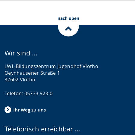
.
p
r
nach oben
a
c
h
e
Wir sind ...
w
i
LWL-Bildungszentrum Jugendhof Vlotho
r
Oeynhausener Straße 1
32602 Vlotho
d
a
Telefon: 05733 923-0
n
g
Ihr Weg zu uns
e
z
Telefonisch erreichbar ...
e