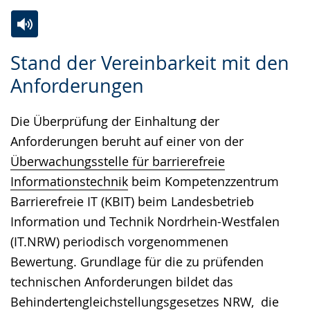
Zur
Aktiviere
Ein
Stand der Vereinbarkeit mit den
Leichten
Audio-
Video
Anforderungen
Sprache
Unterstützung.
in
wechseln.
Deutscher
Die Überprüfung der Einhaltung der
Gebärdensprache
Anforderungen beruht auf einer von der
wird
Überwachungsstelle für barrierefreie
angezeigt.
Informationstechnik
beim Kompetenzzentrum
Barrierefreie IT (KBIT) beim Landesbetrieb
Information und Technik Nordrhein-Westfalen
(IT.NRW) periodisch vorgenommenen
Bewertung. Grundlage für die zu prüfenden
technischen Anforderungen bildet das
Behindertengleichstellungsgesetzes NRW
, die