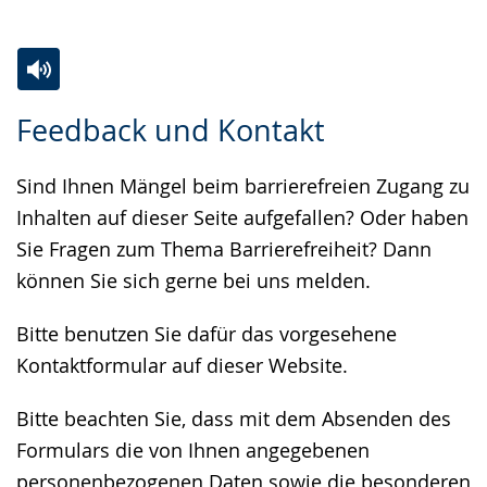
Zur
Aktiviere
Ein
Feedback und Kontakt
Leichten
Audio-
Video
Sprache
Unterstützung.
in
Sind Ihnen Mängel beim barrierefreien Zugang zu
wechseln.
Deutscher
Inhalten auf dieser Seite aufgefallen? Oder haben
Gebärdensprache
Sie Fragen zum Thema Barrierefreiheit? Dann
wird
können Sie sich gerne bei uns melden.
angezeigt.
Bitte benutzen Sie dafür das vorgesehene
Kontaktformular auf dieser Website.
Bitte beachten Sie, dass mit dem Absenden des
Formulars die von Ihnen angegebenen
personenbezogenen Daten sowie die besonderen