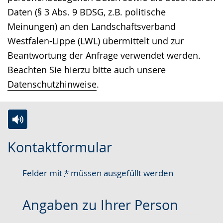
Daten (§ 3 Abs. 9 BDSG, z.B. politische
Meinungen) an den Landschaftsverband
Westfalen-Lippe (LWL) übermittelt und zur
Beantwortung der Anfrage verwendet werden.
Beachten Sie hierzu bitte auch unsere
Datenschutzhinweise
.
Zur
Aktiviere
Ein
Kontaktformular
Leichten
Audio-
Video
Sprache
Unterstützung.
in
Felder mit
*
müssen ausgefüllt werden
wechseln.
Deutscher
Gebärdensprache
Angaben zu Ihrer Person
wird
angezeigt.