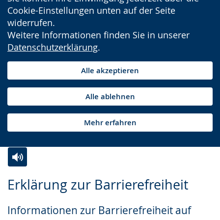
Cookie-Einstellungen unten auf der Seite
widerrufen.
Weitere Informationen finden Sie in unserer
Datenschutzerklärung
.
Alle akzeptieren
Alle ablehnen
Mehr erfahren
Zur
Aktiviere
Ein
Erklärung zur Barrierefreiheit
Leichten
Audio-
Video
Sprache
Unterstützung.
in
Informationen zur Barrierefreiheit auf
wechseln.
Deutscher