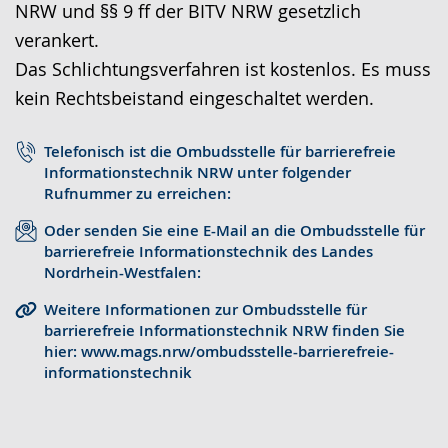
NRW und §§ 9 ff der BITV NRW gesetzlich
r
o
t
verankert.
a
-
s
Das Schlichtungsverfahren ist kostenlos. Es muss
c
U
c
kein Rechtsbeistand eingeschaltet werden.
h
n
h
e
t
e
Telefonisch ist die Ombudsstelle für barrierefreie
w
e
r
Informationstechnik NRW unter folgender
e
r
G
Rufnummer zu erreichen:
c
s
e
Oder senden Sie eine E-Mail an die Ombudsstelle für
h
t
b
barrierefreie Informationstechnik des Landes
Nordrhein-Westfalen:
s
ü
ä
e
t
r
Weitere Informationen zur Ombudsstelle für
barrierefreie Informationstechnik NRW finden Sie
l
z
d
hier: www.mags.nrw/ombudsstelle-barrierefreie-
n
u
e
informationstechnik
.
n
n
g
s