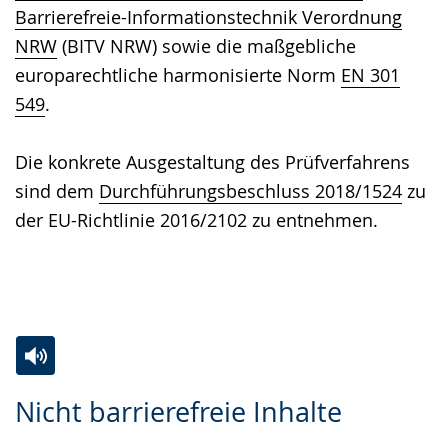
Barrierefreie-Informationstechnik Verordnung
NRW
(BITV NRW) sowie die maßgebliche
europarechtliche harmonisierte Norm
EN 301
549
.
Die konkrete Ausgestaltung des Prüfverfahrens
sind dem
Durchführungsbeschluss 2018/1524
zu
der EU-Richtlinie 2016/2102 zu entnehmen.
Zur
Aktiviere
Ein
Nicht barrierefreie Inhalte
Leichten
Audio-
Video
Sprache
Unterstützung.
in